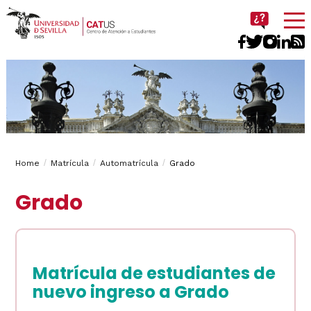
Imagen
Breadcrumbs
You
Home
Matrícula
Automatrícula
Grado
are
Grado
here:
Matrícula de estudiantes de
nuevo ingreso a Grado