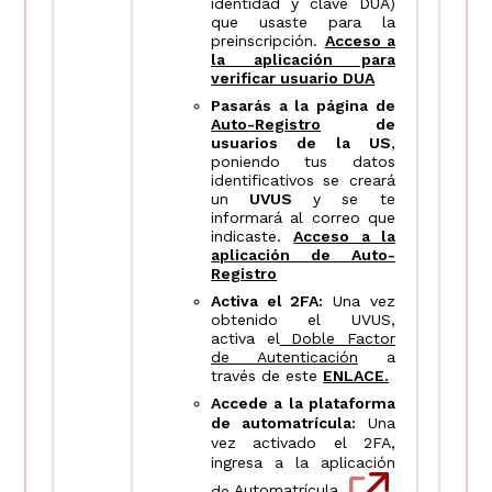
identidad y clave DUA)
que usaste para la
preinscripción.
Acceso a
la aplicación para
verificar usuario DUA
Pasarás a la página de
Auto-Registro
de
usuarios de la US
,
poniendo tus datos
identificativos se creará
un
UVUS
y se te
informará al correo que
indicaste.
Acceso a la
aplicación de Auto-
Registro
Activa el 2FA:
Una vez
obtenido el UVUS,
activa el
Doble Factor
de Autenticación
a
través de este
ENLACE.
Accede a la plataforma
de automatrícula:
Una
vez activado el 2FA,
ingresa a la aplicación
de
Automatrícula