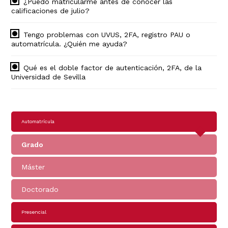
¿Puedo matricularme antes de conocer las
calificaciones de julio?
Tengo problemas con UVUS, 2FA, registro PAU o
automatrícula. ¿Quién me ayuda?
Qué es el doble factor de autenticación, 2FA, de la
Universidad de Sevilla
Navegación
Automatrícula
principal
Grado
Máster
Doctorado
Presencial