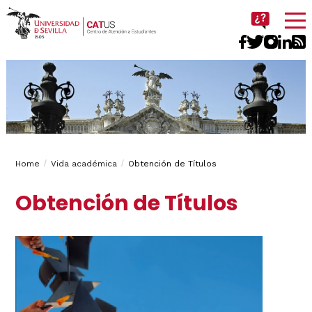
Imagen
Breadcrumbs
You
Home
Vida académica
Obtención de Títulos
are
Obtención de Títulos
here: