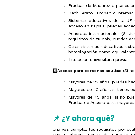
Pruebas de Madurez o planes an
Bachillerato Europeo o Internac
Sistemas educativos de la UE (
acceso en tu país, puedes acce
Acuerdos internacionales (Si vi
requisitos de tu país, puedes ac
Otros sistemas educativos extr
homologación como equivalentes
Titulación universitaria previa
3️⃣
Acceso para personas adultas
(Si no
Mayores de 25 años: puedes hac
Mayores de 40 años: si tienes ex
Mayores de 45 años: si no pued
Prueba de Acceso para mayores
📌 ¿Y ahora qué?
Una vez cumplas los requisitos por cual
que te interese, dentro del cupo corr