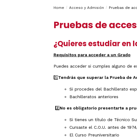
Estudios
años
Breadcrumbs
You
y/o
Home
Acceso y Admisión
Pruebas de ac
Traslado
Universidad
de
are
Expediente
Pruebas de acce
Pruebas
here:
de
Acceso
Tarjetas
¿Quieres estudiar en l
calificacione
PAU
Requisitos para acceder a un Grado
Puedes acceder si cumples alguno de es
1️⃣
Tendrás que superar la Prueba de Ac
Si procedes del Bachillerato es
Bachilleratos anteriores
2️⃣
No es obligatorio presentarte a pr
Si tienes un título de Técnico Su
Cursaste el C.O.U. antes de 1974
El Curso Preuniversitario