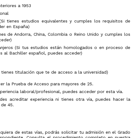
el
ámbito
teriores a 1953
industrial
ional
Olimpiada
Si tienes estudios equivalentes y cumples los requisitos de
de
der en España)
Geografía
enes de Andorra, China, Colombia o Reino Unido y cumples los
ceder)
anjeros (Si tus estudios están homologados o en proceso de
 al Bachiller español, puedes acceder)
 tienes titulación que te de acceso a la universidad)
er la Prueba de Acceso para mayores de 25.
periencia laboral/profesional, puedes acceder por esta vía.
es acreditar experiencia ni tienes otra vía, puedes hacer la
 de 45.
quiera de estas vías, podrás solicitar tu admisión en el Grado
espondiente. Consulta el procedimiento completo en nuestra