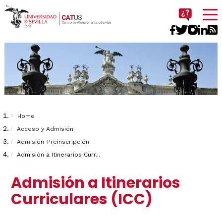
Imagen
Breadcrumbs
You
Home
are
Acceso y Admisión
Admisión-Preinscripción
here:
Admisión a Itinerarios Curr...
Admisión a Itinerarios
Curriculares (ICC)