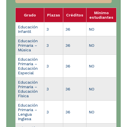
Mínimo
Grado
Plazas
Créditos
estudiantes
Educación
3
36
NO
Infantil
Educación
Primaria –
3
36
NO
Música
Educación
Primaria –
3
36
NO
Educación
Especial
Educación
Primaria –
3
36
NO
Educación
Física
Educación
Primaria –
3
36
NO
Lengua
Inglesa