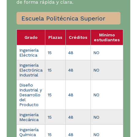
de forma rápida y clara.
Escuela Politécnica Superior
Mínimo
Grado
Plazas
Créditos
estudiantes
Ingeniería
15
48
NO
Eléctrica
Ingeniería
Electrónica
15
48
NO
Industrial
Diseño
Industrial y
Desarrollo
15
48
NO
del
Producto
Ingeniería
15
48
NO
Mecánica
Ingeniería
Química
15
48
NO