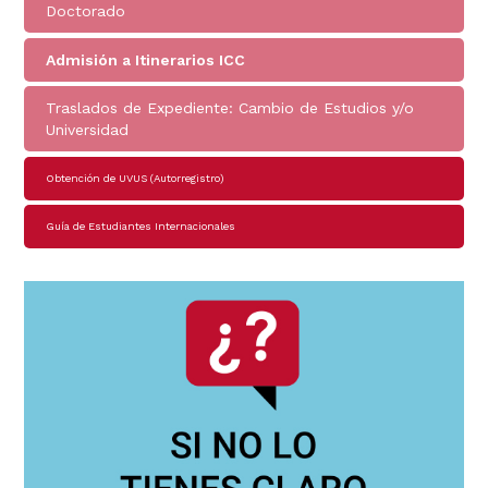
Doctorado
Admisión a Itinerarios ICC
Traslados de Expediente: Cambio de Estudios y/o
Universidad
Obtención de UVUS (Autorregistro)
Guía de Estudiantes Internacionales