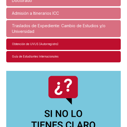
Doctorado
Admisión a Itinerarios ICC
Traslados de Expediente: Cambio de Estudios y/o
Universidad
Obtención de UVUS (Autorregistro)
Guía de Estudiantes Internacionales