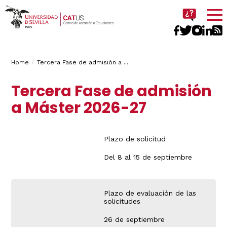
Imagen
Breadcrumbs
You
Home
Tercera Fase de admisión a ...
are
Tercera Fase de admisión
here:
a Máster 2026-27
Plazo de solicitud
Del 8 al 15 de septiembre
Plazo de evaluación de las
solicitudes
26 de septiembre