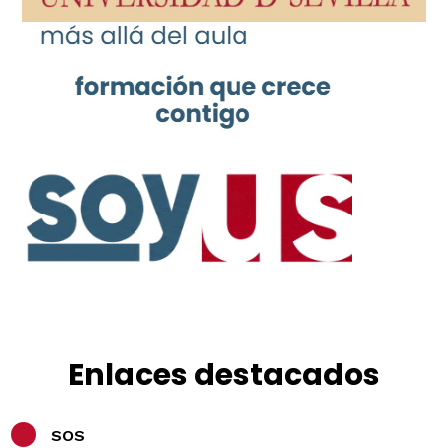
Escuela Técnica Superior de Ingeniería de
esta universidad, durante el curso
académico 2025-2026 y que no han sido
becarios de convocatoria general del
Ministerio
de Educación, Formación Profesional y
Deportes en el curso académico 2025-2026
por no alcanzar los requisitos de
rendimiento académico de dicha
convocatoria..
🔗
Acceso a la Resolución
Enlaces destacados
SOS