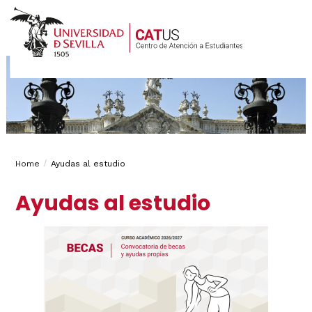
Breadcrumbs
You
Home
Ayudas al estudio
are
Ayudas al estudio
here: