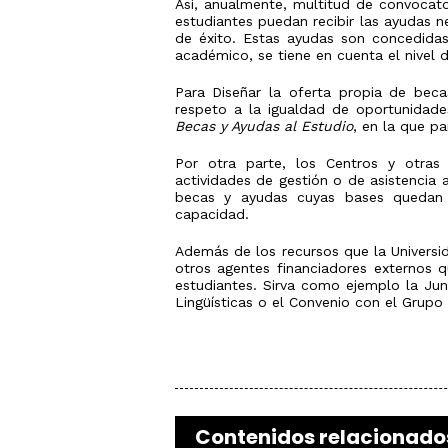
Así, anualmente, multitud de convocato
estudiantes puedan recibir las ayudas n
de éxito. Estas ayudas son concedida
académico, se tiene en cuenta el nivel 
Para Diseñar la oferta propia de becas
respeto a la igualdad de oportunidade
Becas y Ayudas al Estudio
, en la que p
Por otra parte, los Centros y otras
actividades de gestión o de asistencia 
becas y ayudas cuyas bases quedan su
capacidad.
Además de los recursos que la Universid
otros agentes financiadores externos 
estudiantes. Sirva como ejemplo la Ju
Lingüísticas o el Convenio con el Grup
Contenidos relacionado