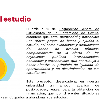
Olimpiada
y
de
Transferencia
V
Física
de
Jornadas
créditos
de
Olimpiada
l estudio
Orientación
de
Evaluación
Preuniversitaria
Química
por
2026
compensación
Olimpiada
El artículo 15 del
Reglamento General de
curricular
Jornadas
de
Estudiantes de la Universidad de Sevilla
,
de
Biología
s
Doctorado
establece que, esta,
mantendrá y potenciará
puertas
Olimpiada
una oferta propia de becas y ayudas al
abiertas
Expedición
de
estudio, así como exenciones y deducciones
de
Informática
Atención
del abono de precios públicos,
Título
personalizada
complementaria de la oferta de los
Olimpiada
Universitario
de
organismos públicos internacionales,
Oficial
Economía
nacionales y autonómicos, que contribuya a
hacer efectivo el
principio de igualdad de
Olimpiada
oportunidades y no discriminación de sus
Filosófica
estudiantes.
de
Andalucía
Este precepto, desencadena en nuestra
Olimpiada
universidad un amplio abanico de
Edificación
posibilidades, reales, para la obtención de
Olimpiada
financiación, que, por diferentes situaciones
de
e vean obligados a abandonar sus estudios.
Ingenierías
en