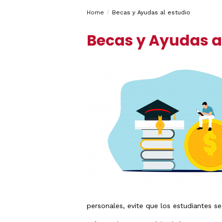
Estudios
años
Breadcrumbs
You
y/o
Home
Becas y Ayudas al estudio
Traslado
Universidad
de
are
Expediente
Becas y Ayudas a
Pruebas
here:
de
Acceso
Tarjetas
calificacione
PAU
personales, evite que los estudiantes s