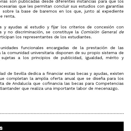
el
rias son publicadas desde diferentes instancias para que los
ámbito
ecesarias que les permitan concluir sus estudios con garantías
industrial
s sobre la base de baremos en los que, junto al expediente
de renta.
Olimpiada
de
Geografía
 y ayudas al estudio y fijar los criterios de concesión con
s y no discriminación, se constituye la
Comisión General de
articipan los representantes de los estudiantes.
 unidades funcionales encargadas de la prestación de las
a la comunidad universitaria disponen de su propio sistema de
jetas a los principios de publicidad, igualdad, mérito y
ad de Sevilla dedica a financiar estas becas y ayudas, existen
que completan la amplia oferta anual que se diseña para los
nta de Andalucía que cofinancia las becas para Competencias
o Santander que realiza una importante labor de mecenazgo.
s