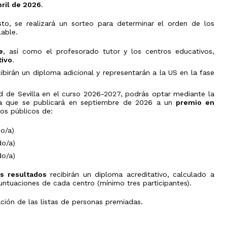
bril de 2026
.
o, se realizará un sorteo para determinar el orden de los
lable.
e
, así como el profesorado tutor y los centros educativos,
tivo
.
ibirán un diploma adicional y representarán a la US en la fase
dad de Sevilla en el curso 2026-2027, podrás optar mediante la
ria que se publicará en septiembre de 2026 a un
premio en
ios públicos de:
do/a)
do/a)
do/a)
s resultados
recibirán un diploma acreditativo, calculado a
puntuaciones de cada centro (mínimo tres participantes).
ación de las listas de personas premiadas.