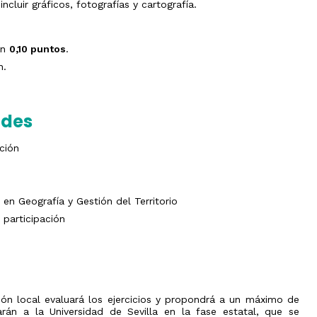
ncluir gráficos, fotografías y cartografía.
an
0,10 puntos
.
n.
ades
ción
en Geografía y Gestión del Territorio
participación
ión local evaluará los ejercicios y propondrá a un máximo de
arán a la Universidad de Sevilla en la fase estatal, que se