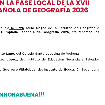
 LA FASE LOCAL DE LA XVII
el
ámbito
AÑOLA DE GEOGRAFÍA 2026
industrial
Olimpiada
de
Geografía
do día
6/03/26
(Aula Magna de la Facultad de Geografía e
I Olimpiada Española de Geografía 2026
, ¡Ya tenemos los
illo Lago
, del Colegio Santa Joaquina de Vedruna
lez López
, del Instituto de Educación Secundaria Salvador
o Guerrero Villalobos
, del Instituto de Educación Secundaria
ENHORABUENA!!!