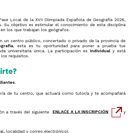
Fase Local de la XVII Olimpiada Española de Geografía 2026,
 Su objetivo es estimular el conocimiento de esta disciplina
n los que trabajan los geógrafos.
n un centro público, concertado o privado de la provincia de
grafía
, esta es tu oportunidad para poner a prueba tus
da universitaria única. La participación es
individual
y está
os requisitos.
irte?
diantes
.
r/a de tu centro, que actuará como tutor/a y te acompañará
ción a través del siguiente
ENLACE A LA INSCRIPCIÓN
y
l, localidad y correo electrónico).