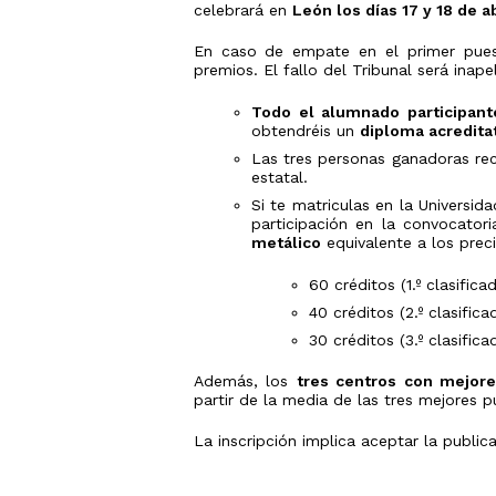
celebrará en
León los días 17 y 18 de a
En caso de empate en el primer puest
premios. El fallo del Tribunal será inape
Todo el alumnado participant
obtendréis un
diploma acredita
Las tres personas ganadoras rec
estatal.
Si te matriculas en la Universi
participación en la convocato
metálico
equivalente a los prec
60 créditos (1.º clasifica
40 créditos (2.º clasifica
30 créditos (3.º clasifica
Además, los
tres centros con mejore
partir de la media de las tres mejores 
La inscripción implica aceptar la public