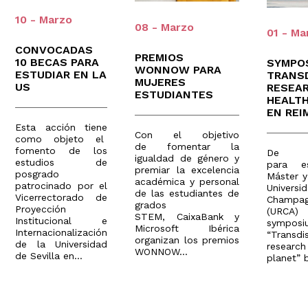
10 - Marzo
08 - Marzo
01 - Ma
CONVOCADAS
PREMIOS
10 BECAS PARA
SYMPO
WONNOW PARA
ESTUDIAR EN LA
TRANSD
MUJERES
US
RESEAR
ESTUDIANTES
HEALT
EN REI
Esta acción tiene
Con el objetivo
como objeto el
de fomentar la
fomento de los
De 
igualdad de género y
estudios de
para e
premiar la excelencia
posgrado
Máster 
académica y personal
patrocinado por el
Univers
de las estudiantes de
Vicerrectorado de
Champag
grados
Proyección
(URCA)
STEM, CaixaBank y
Institucional e
symposi
Microsoft Ibérica
Internacionalización
“Transdis
organizan los premios
de la Universidad
researc
WONNOW...
de Sevilla en...
planet” b