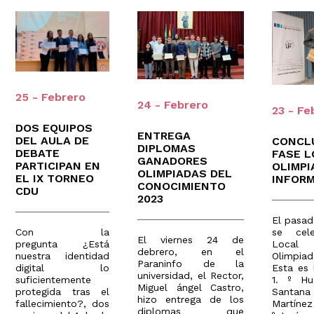
25 - Febrero
24 - Febrero
23 - Fe
DOS EQUIPOS
ENTREGA
DEL AULA DE
CONCL
DIPLOMAS
DEBATE
FASE L
GANADORES
PARTICIPAN EN
OLIMPI
OLIMPIADAS DEL
EL IX TORNEO
INFOR
CONOCIMIENTO
CDU
2023
El pasad
Con la
se cel
El viernes 24 de
pregunta ¿Está
Local
debrero, en el
nuestra identidad
Olimpia
Paraninfo de la
digital lo
Esta es l
universidad, el Rector,
suficientemente
1. º H
Miguel ángel Castro,
protegida tras el
Santa
hizo entrega de los
fallecimiento?, dos
Martíne
diplomas que