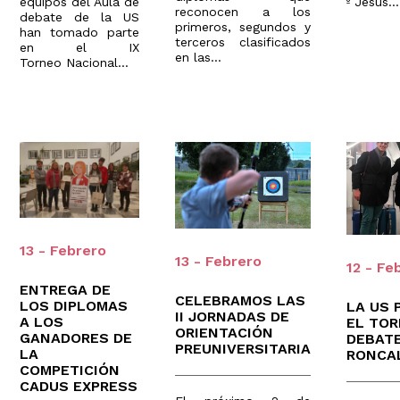
equipos del Aula de
º Jesús...
reconocen a los
debate de la US
primeros, segundos y
han tomado parte
terceros clasificados
en el IX
en las...
Torneo Nacional...
13 - Febrero
13 - Febrero
12 - Fe
ENTREGA DE
CELEBRAMOS LAS
LOS DIPLOMAS
LA US 
II JORNADAS DE
A LOS
EL TOR
ORIENTACIÓN
GANADORES DE
DEBAT
PREUNIVERSITARIA
LA
RONCA
COMPETICIÓN
CADUS EXPRESS