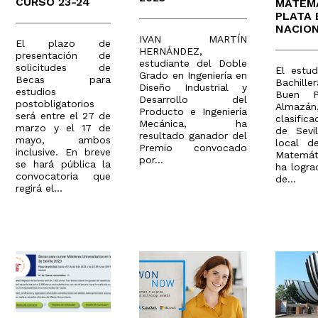
CURSO 23-24
MATEM
PLATA 
NACIO
IVAN MARTÍN
El plazo de
HERNÁNDEZ,
presentación de
estudiante del Doble
solicitudes de
El estu
Grado en Ingeniería en
Becas para
Bachill
Diseño Industrial y
estudios
Buen P
Desarrollo del
postobligatorios
Almaz
Producto e Ingeniería
será entre el 27 de
clasifica
Mecánica, ha
marzo y el 17 de
de Sevi
resultado ganador del
mayo, ambos
local d
Premio convocado
inclusive. En breve
Matemát
por...
se hará pública la
ha logr
convocatoria que
de...
regirá el...