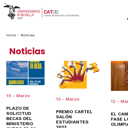
Breadcrumbs
You
Home
Noticias
are
Noticias
here:
15 - Marzo
13 - Marzo
12 - Ma
PLAZO DE
PREMIO CARTEL
SOLICITUD
EL CAM
SALÓN
BECAS DEL
FASE L
ESTUDIANTES
MINISTERIO
OLIMPI
2023