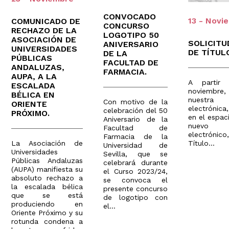
CONVOCADO
13 - Novi
COMUNICADO DE
CONCURSO
RECHAZO DE LA
LOGOTIPO 50
ASOCIACIÓN DE
SOLICITU
ANIVERSARIO
UNIVERSIDADES
DE TÍTUL
DE LA
PÚBLICAS
FACULTAD DE
ANDALUZAS,
FARMACIA.
AUPA, A LA
A partir
ESCALADA
noviembre, 
BÉLICA EN
nues
Con motivo de la
ORIENTE
electrónica,
celebración del 50
PRÓXIMO.
en el espac
Aniversario de la
nuevo p
Facultad de
electrónic
Farmacia de la
Título...
La Asociación de
Universidad de
Universidades
Sevilla, que se
Públicas Andaluzas
celebrará durante
(AUPA) manifiesta su
el Curso 2023/24,
absoluto rechazo a
se convoca el
la escalada bélica
presente concurso
que se está
de logotipo con
produciendo en
el...
Oriente Próximo y su
rotunda condena a