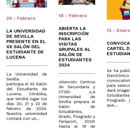
18 - Febrero
20 - Febrero
ABIERTA LA
12 - Ener
LA UNIVERSIDAD
INSCRIPCIÓN
DE SEVILLA
PARA LAS
PRESENTE EN EL
CONVOCA
VISITAS
XX SALÓN DEL
CARTEL D
GRUPALES AL
ESTUDIANTE DE
ESTUDIAN
SALÓN DE
LUCENA
ESTUDIANTES
2024
Se ha publ
La Universidad de
Electrón
Sevilla
convocato
¡Atención Centros
participa el XX Salón
para selecc
de Secundaria y
del Estudiante de
dará imagen
CFGS! ¡La
Lucena, Córdoba,
Estudia
Universidad de
que tendrá lugar los
Posgrado y
Sevilla prepara el
días 20, 21 y 22 de
que...
Salón de
febrero de 2024.
Estudiantes,
Nuestra universidad
Grado, Posgrado y
contará con un...
Ferisport, 2024!
Hasta el 19 de