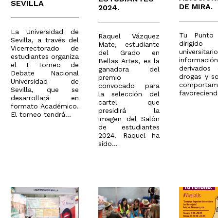
SEVILLA
DE MIRA.
2024.
La Universidad de
Tu Punto
Raquel Vázquez
Sevilla, a través del
dirigido
Mate, estudiante
Vicerrectorado de
universita
del Grado en
estudiantes organiza
información
Bellas Artes, es la
el I Torneo de
derivados
ganadora del
Debate Nacional
drogas y so
premio
Universidad de
comportame
convocado para
Sevilla, que se
favoreciend
la selección del
desarrollará en
cartel que
formato Académico.
presidirá la
El torneo tendrá...
imagen del Salón
de estudiantes
2024. Raquel ha
sido...