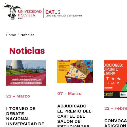
Breadcrumbs
You
Home
Noticias
are
Noticias
here:
07 - Marzo
22 - Marzo
ADJUDICADO
22 - Febr
I TORNEO DE
EL PREMIO DEL
DEBATE
CARTEL DEL
NACIONAL
CONVOCA
SALÓN DE
UNIVERSIDAD DE
ADICCION
ESTUDIANTES