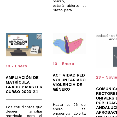
marzo,
estará abierto el
plazo para...
10 - Enero
10 - Enero
ACTIVIDAD RED
23 - Novi
AMPLIACIÓN DE
VOLUNTARIADO
MATRÍCULA
VIOLENCIA DE
GRADO Y MÁSTER
COMUNIC
GÉNERO
CURSO 2023-24
RECTORES
UNIVERSI
PÚBLICAS
Hasta el 26 de
Los estudiantes que
ANDALUCÍ
enero se
deseen ampliar
APROBAC
encuentra abierta
matrícula para el
IMPARTIC