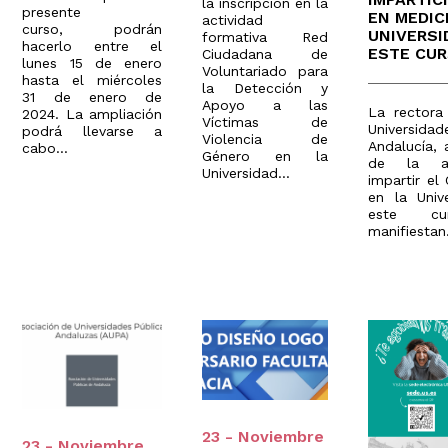
la inscripción en la
presente
EN MEDIC
actividad
curso, podrán
UNIVERSI
formativa Red
hacerlo entre el
ESTE CUR
Ciudadana de
lunes 15 de enero
Voluntariado para
hasta el miércoles
la Detección y
31 de enero de
Apoyo a las
La rectora
2024. La ampliación
Víctimas de
Universid
podrá llevarse a
Violencia de
Andalucía, 
cabo...
Género en la
de la au
Universidad...
impartir el
en la Univ
este cu
manifiestan.
23 - Noviembre
23 - Noviembre