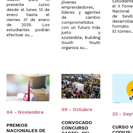
Estudiant
jóvenes
presente curso
el II Tor
emprendedores,
desde el lunes 13 de
Nacional 
líderes y agentes
enero hasta el
de Sevil
de cambio
viernes 31 de enero
desarr
comprometidos
de 2025. Los
formato 
con un futuro más
estudiantes podrán
El torneo..
justo y
efectuar su...
sostenible, Building
South Youth
organiza su...
09 - Octubre
04 - Noviembre
23 - Sep
CONVOCADO
PREMIOS
CURSO V
CONCURSO
NACIONALES DE
CODIUS: