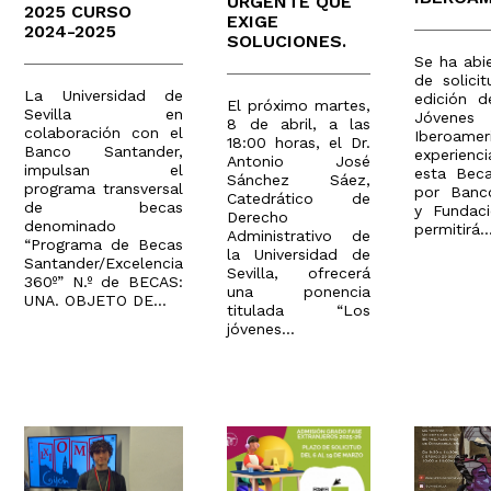
URGENTE QUE
2025 CURSO
EXIGE
2024-2025
SOLUCIONES.
Se ha abi
de solici
La Universidad de
edición d
El próximo martes,
Sevilla en
Jóvene
8 de abril, a las
colaboración con el
Iberoame
18:00 horas, el Dr.
Banco Santander,
experienc
Antonio José
impulsan el
esta Beca
Sánchez Sáez,
programa transversal
por Banc
Catedrático de
de becas
y Fundaci
Derecho
denominado
permitirá..
Administrativo de
“Programa de Becas
la Universidad de
Santander/Excelencia
Sevilla, ofrecerá
360º” N.º de BECAS:
una ponencia
UNA. OBJETO DE...
titulada “Los
jóvenes...