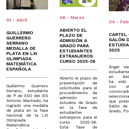
06 - Marzo
01 - Abril
04 - Feb
ABIERTO EL
GUILLERMO
CARTEL
PLAZO DE
GUERRERO
SALÓN 
ADMISIÓN A
SERRANO
ESTUDI
GRADO PARA
MEDALLA DE
2025
ESTUDIANTES
PLATA EN LXI
EXTRANJEROS
OLIMPIADA
CURSO 2025-26
MATEMÁTICA
Ángel Va
ESPAÑOLA
estudiant
en Bel
Abierto el plazo de
ha sido 
presentación de
Guillermo Guerrero
con e
solicitudes para el
Serrano, estudiante
convoc
procedimiento de
de 1º de ESO del IES
seleccion
admisión en
Antonio Machado, ha
que presi
estudios de Grado
logrado una medalla
Salón de 
en la fase de
de plata en la fase
Grado, Pos
estudiantes
nacional de la LXI
extranjeros para el
Olimpiada
curso 2025-26.
Matemática
Esta fase de