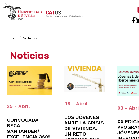
Breadcrumbs
You
Home
Noticias
are
Noticias
here:
08 - Abril
25 - Abril
03 - Abri
LOS JÓVENES
CONVOCADA
XX EDIC
ANTE LA CRISIS
BECA
PROGRA
DE VIVIENDA:
SANTANDER/
JÓVENES
UN RETO
EXCELENCIA 360º
IBEROA