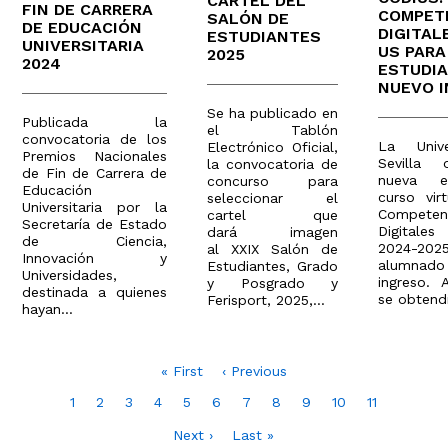
CARTEL DEL
FIN DE CARRERA
COMPET
SALÓN DE
DE EDUCACIÓN
DIGITAL
ESTUDIANTES
UNIVERSITARIA
US PARA
2025
2024
ESTUDI
NUEVO 
Se ha publicado en
Publicada la
el Tablón
convocatoria de los
La Univ
Electrónico Oficial,
Premios Nacionales
Sevilla 
la convocatoria de
de Fin de Carrera de
nueva e
concurso para
Educación
curso vir
seleccionar el
Universitaria por la
Competen
cartel que
Secretaría de Estado
Digitale
dará imagen
de Ciencia,
2024-2025
al XXIX Salón de
Innovación y
alumnad
Estudiantes, Grado
Universidades,
ingreso. A
y Posgrado y
destinada a quienes
se obtendr
Ferisport, 2025,...
hayan...
Paginación
Primera
« First
Página
‹ Previous
página
anterior
Page
1
Page
2
Page
3
Page
4
Página
5
Page
6
Page
7
Page
8
Page
9
Page
10
Page
11
actual
Siguiente
Next ›
Última
Last »