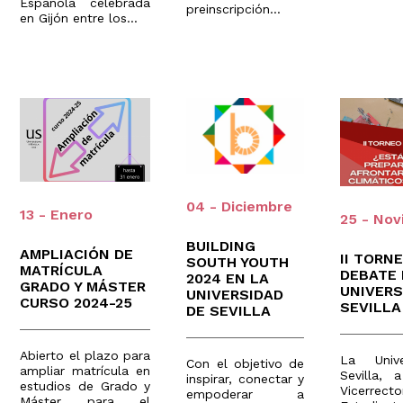
Española celebrada
preinscripción...
en Gijón entre los...
04 - Diciembre
13 - Enero
25 - No
BUILDING
AMPLIACIÓN DE
II TORN
SOUTH YOUTH
MATRÍCULA
DEBATE
2024 EN LA
GRADO Y MÁSTER
UNIVERS
UNIVERSIDAD
CURSO 2024-25
SEVILLA
DE SEVILLA
Abierto el plazo para
La Univ
Con el objetivo de
ampliar matrícula en
Sevilla, 
inspirar, conectar y
estudios de Grado y
Vicerre
empoderar a
Máster para el