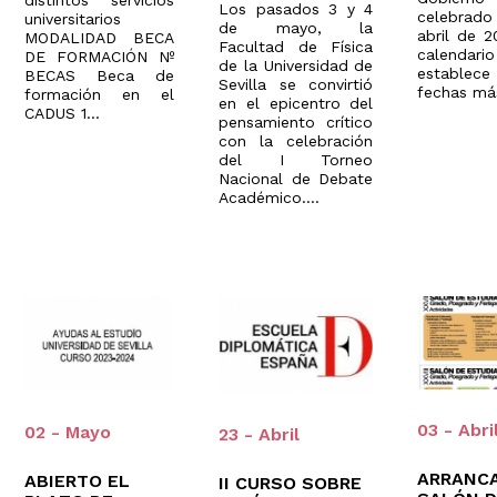
distintos servicios
Los pasados 3 y 4
celebrado
universitarios
de mayo, la
abril de 2
MODALIDAD BECA
Facultad de Física
calendario
DE FORMACIÓN Nº
de la Universidad de
establ
BECAS Beca de
Sevilla se convirtió
fechas más
formación en el
en el epicentro del
CADUS 1...
pensamiento crítico
con la celebración
del I Torneo
Nacional de Debate
Académico....
03 - Abri
02 - Mayo
23 - Abril
ARRANCA
ABIERTO EL
II CURSO SOBRE