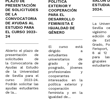
SALÓN 
PLAZO DE
POLÍTICA
ESTUDI
PRESENTACIÓN
EXTERIOR Y
2024.
DE SOLICITUDES
COOPERACIÓN
DE LA
PARA EL
CONVOCATORIA
DESARROLLO
DE AYUDAS AL
FEMINISTA E
La Univer
ESTUDIO PARA
IGUALDAD DE
Sevilla c
EL CURSO 2023-
GÉNERO
vigésimo
24
edición d
de Estud
Grado, Po
El curso está
Ferisport,
Abierto el plazo de
dirigido a
8 al 12 d
presentación de
estudiantes
para las
solicitudes de
universitarios de
grupa
la Convocatoria de
grado y de
estudiantes
Ayudas al Estudio
posgrado, jóvenes
de la Universidad
profesionales y
de Sevilla para el
cooperantes
curso 2023-24.
interesados en la
Podrán solicitar las
política exterior y
ayudas estudiantes
cooperación
de la...
feminista y en la
igualdad de...
Paginación