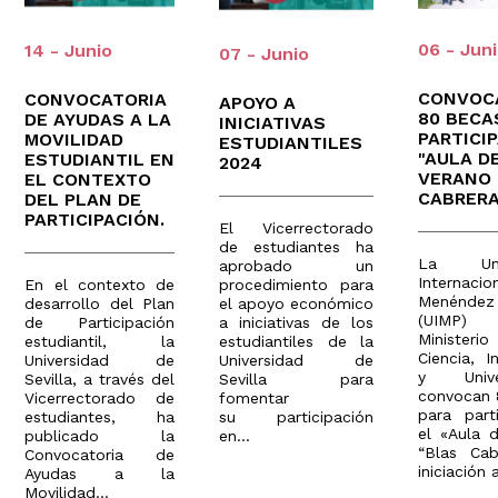
06 - Jun
14 - Junio
07 - Junio
CONVOC
CONVOCATORIA
APOYO A
80 BECA
DE AYUDAS A LA
INICIATIVAS
PARTICI
MOVILIDAD
ESTUDIANTILES
"AULA D
ESTUDIANTIL EN
2024
VERANO
EL CONTEXTO
CABRERA
DEL PLAN DE
PARTICIPACIÓN.
El Vicerrectorado
de estudiantes ha
La Univ
aprobado un
Internacio
procedimiento para
En el contexto de
Menéndez
el apoyo económico
desarrollo del Plan
(UIMP
a iniciativas de los
de Participación
Minist
estudiantiles de la
estudiantil, la
Ciencia, I
Universidad de
Universidad de
y Univer
Sevilla para
Sevilla, a través del
convocan 
fomentar
Vicerrectorado de
para part
su participación
estudiantes, ha
el «Aula 
en...
publicado la
“Blas Cab
Convocatoria de
iniciación a
Ayudas a la
Movilidad...