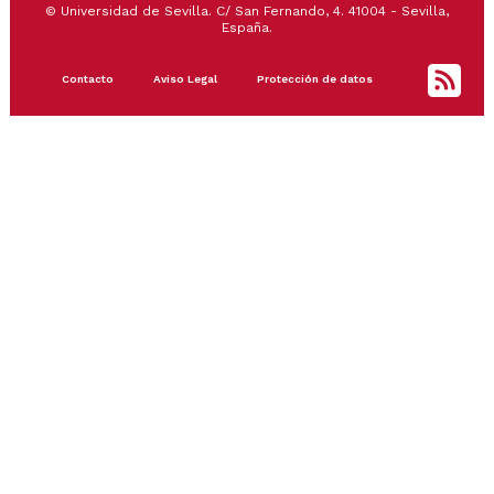
© Universidad de Sevilla. C/ San Fernando, 4. 41004 - Sevilla,
España.
Footer
Contacto
Aviso Legal
Protección de datos
menu