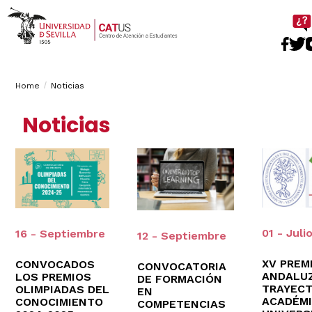
Ima
Breadcrumbs
You
Home
Noticias
are
Noticias
here:
01 - Juli
16 - Septiembre
12 - Septiembre
XV PREM
CONVOCADOS
CONVOCATORIA
ANDALU
LOS PREMIOS
DE FORMACIÓN
TRAYECT
OLIMPIADAS DEL
EN
ACADÉM
CONOCIMIENTO
COMPETENCIAS