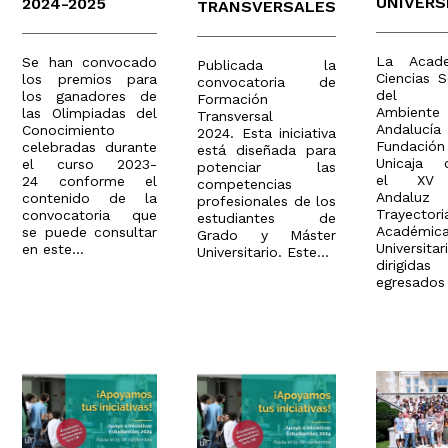
UNIVERS
2024-2025
TRANSVERSALES
La Acad
Se han convocado
Publicada la
Ciencias S
los premios para
convocatoria de
del 
los ganadores de
Formación
Ambie
las Olimpiadas del
Transversal
Andaluc
Conocimiento
2024. Esta iniciativa
Fundación
celebradas durante
está diseñada para
Unicaja 
el curso 2023-
potenciar las
el XV 
24 conforme el
competencias
Andal
contenido de la
profesionales de los
Trayectori
convocatoria que
estudiantes de
Académic
se puede consultar
Grado y Máster
Universitar
en este...
Universitario. Este...
dirig
egresados 