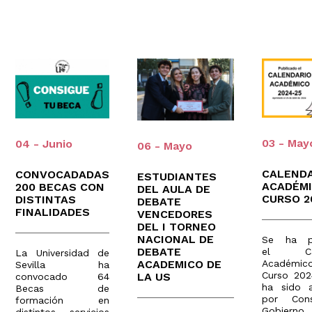
03 - May
04 - Junio
06 - Mayo
CALEND
CONVOCADADAS
ESTUDIANTES
ACADÉM
200 BECAS CON
DEL AULA DE
CURSO 2
DISTINTAS
DEBATE
FINALIDADES
VENCEDORES
DEL I TORNEO
NACIONAL DE
Se ha pu
DEBATE
el Cal
La Universidad de
ACADEMICO DE
Académico
Sevilla ha
Curso 202
LA US
convocado 64
ha sido 
Becas de
por Con
formación en
Gobierno