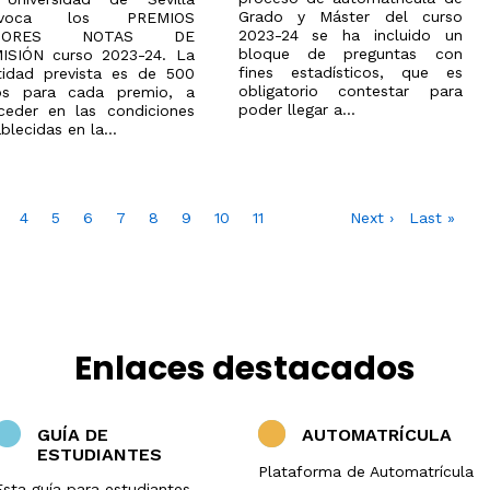
Grado y Máster del curso
nvoca los PREMIOS
2023-24 se ha incluido un
JORES NOTAS DE
bloque de preguntas con
ISIÓN curso 2023-24. La
fines estadísticos, que es
tidad prevista es de 500
obligatorio contestar para
os para cada premio, a
poder llegar a...
ceder en las condiciones
blecidas en la...
age
Page
4
Page
5
Page
6
Page
7
Página
8
Page
9
Page
10
Page
11
Siguiente
Next ›
Última
Last »
actual
página
página
Enlaces destacados
GUÍA DE
AUTOMATRÍCULA
ESTUDIANTES
Plataforma de Automatrícula
Esta guía para estudiantes,