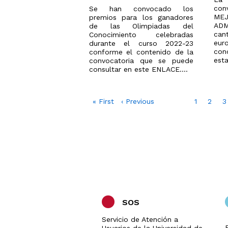
co
Se han convocado los
ME
premios para los ganadores
ADM
de las Olimpiadas del
can
Conocimiento celebradas
eur
durante el curso 2022-23
con
conforme el contenido de la
esta
convocatoria que se puede
consultar en este ENLACE....
Paginación
Primera
« First
Página
‹ Previous
Page
1
Page
2
P
3
página
anterior
SOS
Servicio de Atención a
Usuarios de la Universidad de