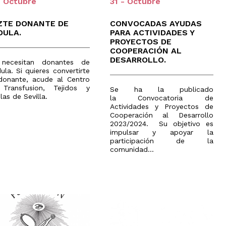
- Octubre
31 - Octubre
Olimpiada
y
de
Transferencia
V
Física
de
Jornadas
ZTE DONANTE DE
CONVOCADAS AYUDAS
créditos
de
Olimpiada
DULA.
PARA ACTIVIDADES Y
Orientación
de
Evaluación
PROYECTOS DE
Preuniversitaria
Química
por
COOPERACIÓN AL
2026
compensación
Olimpiada
DESARROLLO.
necesitan donantes de
curricular
Jornadas
de
la. Si quieres convertirte
de
Biología
s
Doctorado
donante, acude al Centro
puertas
Olimpiada
Transfusion, Tejidos y
abiertas
Se ha la publicado
Expedición
de
ulas de Sevilla.
la Convocatoria de
de
Informática
Atención
Actividades y Proyectos de
Título
personalizada
Olimpiada
Cooperación al Desarrollo
Universitario
de
Oficial
2023/2024. Su objetivo es
Economía
impulsar y apoyar la
participación de la
Olimpiada
Filosófica
comunidad...
de
Andalucía
Olimpiada
Edificación
Olimpiada
de
Ingenierías
en