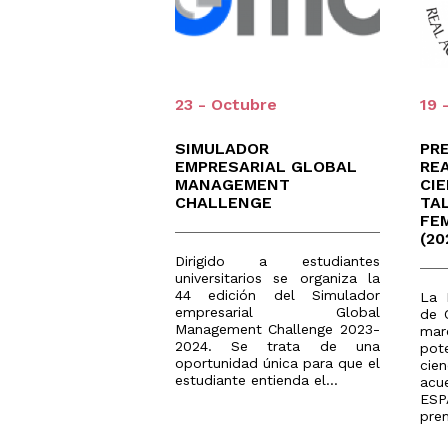
23 - Octubre
19 
SIMULADOR
PR
EMPRESARIAL GLOBAL
RE
MANAGEMENT
CI
CHALLENGE
TA
FE
(20
Dirigido a estudiantes
universitarios se organiza la
44 edición del Simulador
La 
empresarial Global
de 
Management Challenge 2023-
ma
2024. Se trata de una
pot
oportunidad única para que el
cie
estudiante entienda el...
ac
ES
prem