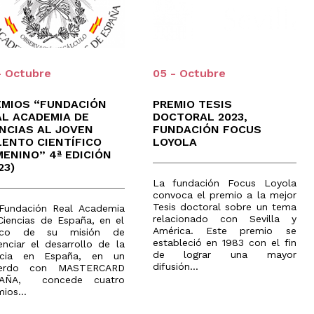
el
ámbito
industrial
Olimpiada
de
Geografía
- Octubre
05 - Octubre
EMIOS “FUNDACIÓN
PREMIO TESIS
AL ACADEMIA DE
DOCTORAL 2023,
ENCIAS AL JOVEN
FUNDACIÓN FOCUS
LENTO CIENTÍFICO
LOYOLA
MENINO” 4ª EDICIÓN
23)
La fundación Focus Loyola
convoca el premio a la mejor
Tesis doctoral sobre un tema
Fundación Real Academia
relacionado con Sevilla y
Ciencias de España, en el
América. Este premio se
rco de su misión de
estableció en 1983 con el fin
enciar el desarrollo de la
de lograr una mayor
ncia en España, en un
difusión...
uerdo con MASTERCARD
PAÑA, concede cuatro
ios...