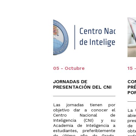
05 - Octubre
15 
JORNADAS DE
CO
PRESENTACIÓN DEL CNI
PR
POR
Las jornadas tienen por
objetivo dar a conocer el
La 
Centro Nacional de
ab
Inteligencia (CNI) y su
pre
Academia de Inteligencia a
de 
estudiantes, preferiblemente
ob
de último año de Grado,