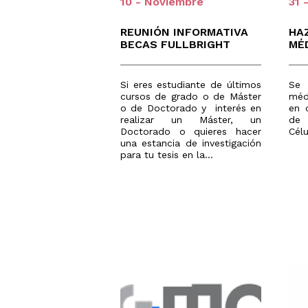
10 - Noviembre
31 
Estudios
años
y/o
Traslado
Universidad
REUNIÓN INFORMATIVA
HA
de
Expediente
BECAS FULLBRIGHT
MÉ
Pruebas
de
Acceso
Si eres estudiante de últimos
Se 
Tarjetas
cursos de grado o de Máster
médu
calificacione
o de Doctorado y interés en
en 
PAU
realizar un Máster, un
de 
Doctorado o quieres hacer
Cél
una estancia de investigación
para tu tesis en la...