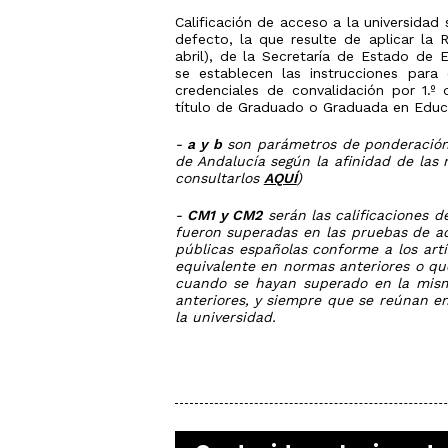
Calificación de acceso a la universidad
defecto, la que resulte de aplicar l
abril), de la Secretaría de Estado de 
se establecen las instrucciones para 
credenciales de convalidación por 1.º 
título de Graduado o Graduada en Educac
-
a y b
son parámetros de ponderación e
de Andalucía según la afinidad de las 
consultarlos
AQUÍ
)
-
CM1 y CM2
serán las calificaciones 
fueron superadas en las pruebas de ac
públicas españolas conforme a los art
equivalente en normas anteriores o que
cuando se hayan superado en la misma
anteriores, y siempre que se reúnan en
la universidad.