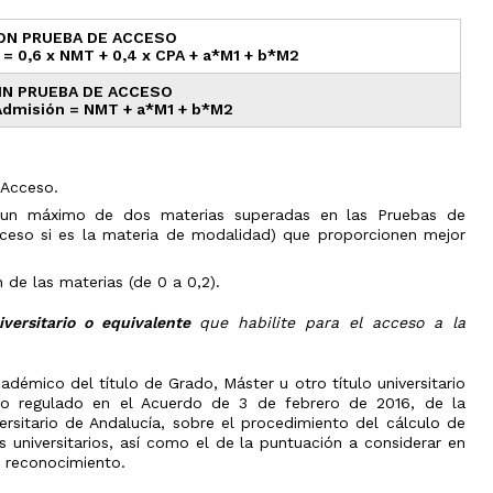
el
ámbito
industrial
ON PRUEBA DE ACCESO
= 0,6 x NMT + 0,4 x CPA + a*M1 + b*M2
Olimpiada
de
IN PRUEBA DE ACCESO
Geografía
Admisión = NMT + a*M1 + b*M2
 Acceso.
e un máximo de dos materias superadas en las Pruebas de
ceso si es la materia de modalidad) que proporcionen mejor
de las materias (de 0 a 0,2).
iversitario o equivalente
que habilite para el acceso a la
démico del título de Grado, Máster u otro título universitario
 lo regulado en el Acuerdo de 3 de febrero de 2016, de la
versitario de Andalucía, sobre el procedimiento del cálculo de
 universitarios, así como el de la puntuación a considerar en
 reconocimiento.