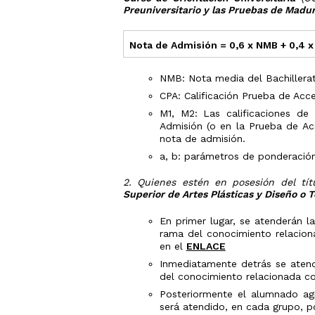
Estudios
años
Preuniversitario y las Pruebas de Madure
y/o
Traslado
Universidad
de
Expediente
Nota de Admisión = 0,6 x NMB + 0,4 
Pruebas
de
Acceso
NMB: Nota media del Bachillera
Tarjetas
CPA: Calificación Prueba de Acc
calificacione
M1, M2: Las calificaciones d
PAU
Admisión (o en la Prueba de Ac
nota de admisión.
a, b: parámetros de ponderación 
2. Quienes estén en posesión del tí
Superior de Artes Plásticas y Diseño o 
En primer lugar, se atenderán l
rama del conocimiento relaciona
en el
ENLACE
Inmediatamente detrás se atend
del conocimiento relacionada co
Posteriormente el alumnado ag
será atendido, en cada grupo, p