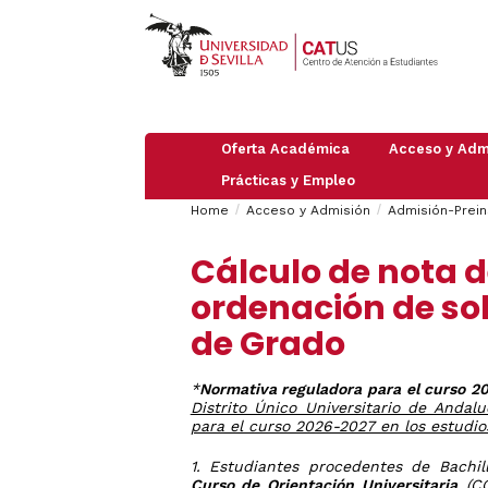
Oferta Académica
Acceso y Adm
Prácticas y Empleo
Pruebas
PAU
Breadcrumbs
You
Información
de
Home
Acceso y Admisión
Admisión-Prein
Empleo
general
Acceso
are
Practicas
PAU
Admisión
Grado
Cálculo de nota d
2026
here:
en
/
Máster
empresas
Preinscripción
ordenación de sol
Mayores
Doctorado
de
Trabajar
Obtención
25
de Grado
en
de
Admisión
años
Organismos
UVUS
a
e
Itinerarios
(Autorregistro
Mayores
Instituciones
ICC
de
*
Normativa reguladora para el curso 2
Guía
Internacionales
40
Distrito Único Universitario de Andal
Traslados
de
años
para el curso 2026-2027 en los estudios
de
Estudiantes
Expediente:
Mayores
Internacional
Cambio
de
1. Estudiantes procedentes de Bachi
de
45
Curso de Orientación Universitaria
(CO