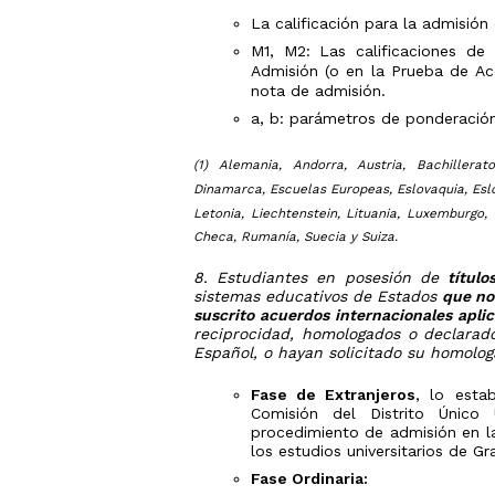
La calificación para la admisió
M1, M2: Las calificaciones d
Admisión (o en la Prueba de Ac
nota de admisión.
a, b: parámetros de ponderación
(1) Alemania, Andorra, Austria, Bachillerat
Dinamarca, Escuelas Europeas, Eslovaquia, Esloven
Letonia, Liechtenstein, Lituania, Luxemburgo,
Checa, Rumanía, Suecia y Suiza.
8. Estudiantes en posesión de
título
sistemas educativos de Estados
que no
suscrito acuerdos internacionales aplic
reciprocidad, homologados o declarado
Español, o hayan solicitado su homolog
Fase de Extranjeros
, lo esta
Comisión del Distrito Único 
procedimiento de admisión en la
los estudios universitarios de G
Fase Ordinaria: