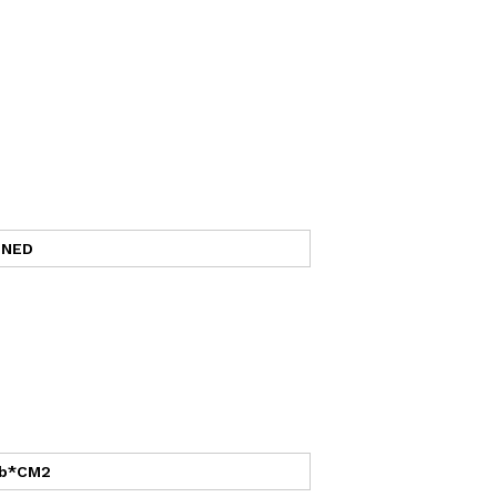
 UNED
+ b*CM2