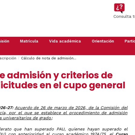
Imagen
Consulta 
isión
Matrícula
Vida académica
Orientación
Parti
Automatrícula
Grado
Si
Guía
Apoy
perteneces
de
a
scripción
Cálculo de nota de admisión...
Máster
Presencial
a
Estudiantes
Inici
la
Estud
Doctorado
Anulación
Planes
e admisión y criterios de
comunidad
2026
de
de
US
matrícula
Orientación
Proy
icitudes en el cupo general
te
y
multi
Estudiantes
interesa
Acción
forma
visitantes
Calendario
Tutorial
Aula
Régimen
Académico
(POATs)
)
de
económico
Normas
Salón
Deba
026-27:
Acuerdo de 26 de marzo de 2026, de la Comisión del
de
de
ucía, por el que se establece el procedimiento de admisión
Carte
permanencia
Estudiantes
 universitarios de grado.
:
Saló
es
Exámenes
Olimpiadas
Olimpiada
de
llerato que han superado PAU, quienes hayan superado el
Matemática
del
Estu
Reconocimiento
U) con anterioridad al curso académico 1974/75, el
Conocimiento
Curso
2026