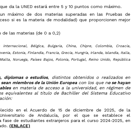
n que da la UNED estará entre 5 y 10 puntos como máximo.
e un máximo de dos materias superadas en las Pruebas de
ceso si es la materia de modalidad) que proporcionen mejor
 de las materias (de 0 a 0,2)
o internacional, Bélgica, Bulgaria, China, Chipre, Colombia, Croacia,
ia, Estonia, Finlandia, Francia, Grecia, Hungría, Irlanda, Islandia, Italia,
 Malta, Noruega, Países Bajos, Polonia, Portugal, Reino Unido, República
s, diplomas o estudios
, distintos obtenidos o realizados en
 sean miembros de la Unión Europea
con los que n
o se hayan
ables
en materia de acceso a la universidad, en régimen de
s equivalentes al título de Bachiller del Sistema Educativo
ación:
blecido en el Acuerdo de 15 de diciembre de 2025, de la
Universitario de Andalucía, por el que se establece el
 fase de estudiantes extranjeros para el curso 2024-2025, en
rado.
(ENLACE)