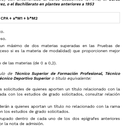
Olimpiada
y
z, o el Bachillerato en plantes anteriores a 1953
de
Transferencia
V
Física
de
Jornadas
créditos
de
Olimpiada
x CPA + a*M1 + b*M2
Orientación
de
Evaluación
Preuniversitaria
Química
por
2026
to.
compensación
Olimpiada
curricular
Jornadas
de
eso.
de
Biología
s
Doctorado
e un máximo de dos materias superadas en las Pruebas de
puertas
Olimpiada
abiertas
ceso si es la materia de modalidad) que proporcionen mejor
Expedición
de
de
Informática
Atención
Título
personalizada
de las materias (de 0 a 0,2).
Olimpiada
Universitario
de
Oficial
Economía
tulo de
Técnico Superior de Formación Profesional, Técnico
Técnico Deportivo Superior
o título equivalente:
Olimpiada
Filosófica
de
as solicitudes de quienes aporten un título relacionado con la
Andalucía
da con los estudios de grado solicitados, consultar relación
Olimpiada
Edificación
erán a quienes aportan un título no relacionado con la rama
Olimpiada
n los estudios de grado solicitados.
de
rupado dentro de cada uno de los dos epígrafes anteriores
Ingenierías
en
or la nota de admisión.