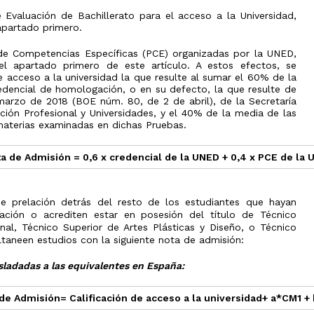
 Evaluación de Bachillerato para el acceso a la Universidad,
apartado primero.
de Competencias Específicas (PCE) organizadas por la UNED,
el apartado primero de este artículo. A estos efectos, se
e acceso a la universidad la que resulte al sumar el 60% de la
redencial de homologación, o en su defecto, la que resulte de
marzo de 2018 (BOE núm. 80, de 2 de abril), de la Secretaría
ión Profesional y Universidades, y el 40% de la media de las
 materias examinadas en dichas Pruebas.
a de Admisión = 0,6 x credencial de la UNED + 0,4 x PCE de la
e prelación detrás del resto de los estudiantes que hayan
ación o acrediten estar en posesión del título de Técnico
nal, Técnico Superior de Artes Plásticas y Diseño, o Técnico
ltaneen estudios con la siguiente nota de admisión:
asladadas a las equivalentes en España:
de Admisión= Calificación de acceso a la universidad+ a*CM1 