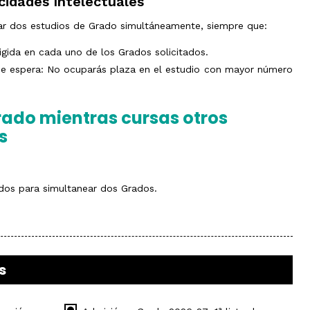
cidades Intelectuales
el
ámbito
industrial
ciar dos estudios de Grado simultáneamente, siempre que:
Olimpiada
de
igida en cada uno de los Grados solicitados.
Geografía
 de espera: No ocuparás plaza en el estudio con mayor número
Grado mientras cursas otros
s
dos para simultanear dos Grados.
s