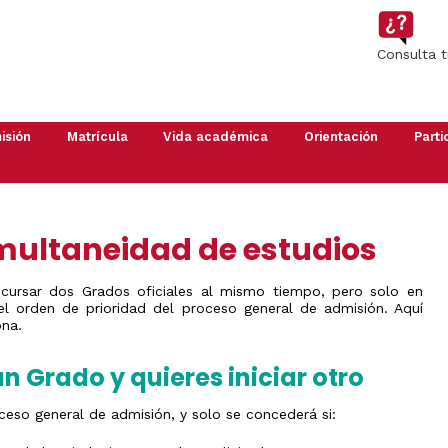
Imagen
Consulta 
isión
Matrícula
Vida académica
Orientación
Parti
Automatrícula
Grado
Si
Guía
Apoy
perteneces
de
a
Máster
Presencial
a
Estudiantes
Inici
la
Estud
Doctorado
Anulación
Planes
imultaneidad de estudios
comunidad
2026
de
de
US
matrícula
Orientación
Proy
te
y
multi
Estudiantes
interesa
 cursar dos Grados oficiales al mismo tiempo, pero solo en
Acción
forma
visitantes
el orden de prioridad del proceso general de admisión. Aquí
Calendario
Tutorial
Aula
ona.
Régimen
Académico
(POATs)
)
de
económico
Normas
Salón
Deba
n Grado y quieres iniciar otro
de
de
Carte
permanencia
Estudiantes
Saló
es
Exámenes
Olimpiadas
Olimpiada
de
roceso general de admisión, y solo se concederá si:
Matemática
del
Estu
Reconocimiento
Conocimiento
2026