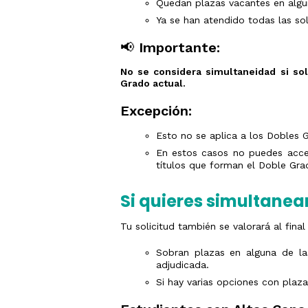
Quedan plazas vacantes en algun
Estudios
años
y/o
Ya se han atendido todas las so
Traslado
Universidad
de
Expediente
📢
Importante:
Pruebas
de
No se considera simultaneidad si solo
Acceso
Grado actual.
Tarjetas
calificacione
Excepción:
PAU
Esto no se aplica a los Dobles 
En estos casos no puedes acced
títulos que forman el Doble Gra
Si quieres simultanea
Tu solicitud también se valorará al fina
Sobran plazas en alguna de las
adjudicada.
Si hay varias opciones con plaza