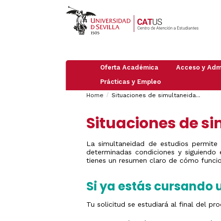
Oferta Académica
Acceso y Adm
Prácticas y Empleo
Pruebas
PAU
Breadcrumbs
You
Información
de
Home
Situaciones de simultaneida...
Empleo
general
Acceso
are
Practicas
PAU
Admisión
Grado
Situaciones de s
2026
here:
en
/
Máster
empresas
Preinscripción
Mayores
Doctorado
de
Trabajar
La simultaneidad de estudios permite
Obtención
25
en
de
determinadas condiciones y siguiendo 
Admisión
años
Organismos
UVUS
a
tienes un resumen claro de cómo funci
e
Itinerarios
(Autorregistro
Mayores
Instituciones
ICC
de
Guía
Internacionales
Si ya estás cursando u
40
Traslados
de
años
de
Estudiantes
Expediente:
Mayores
Internacional
Tu solicitud se estudiará al final del p
Cambio
de
de
45