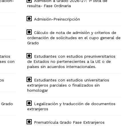
cación-
Admisión a Grado 2026-27: 1ª lista de
resulta- Fase Ordinaria
Admisión-Preinscripción
Cálculo de nota de admisión y criterios de
ordenación de solicitudes en el cupo general de
Grado
tarios
Estudiantes con estudios preuniversitarios
ses con
de Estados no pertenecientes a la UE o de
países sin acuerdos internacionales.
ios
Estudiantes con estudios universitarios
extranjeros parciales o finalizados sin
homologar
e Grado
Legalización y traducción de documentos
extranjeros
Prematrícula Grado Fase Extranjeros