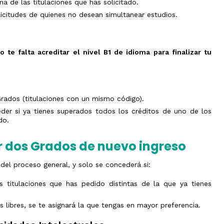
a de las titulaciones que has solicitado.
Olimpiada
y
de
Transferencia
V
licitudes de quienes no desean simultanear estudios.
Física
de
Jornadas
créditos
de
Olimpiada
Orientación
de
Evaluación
Preuniversitaria
Química
por
2026
 te falta acreditar el nivel B1 de idioma para finalizar tu
compensación
Olimpiada
curricular
Jornadas
de
de
Biología
s
Doctorado
puertas
Olimpiada
abiertas
Expedición
de
Grados (titulaciones con un mismo código).
de
Informática
Atención
Título
personalizada
er si ya tienes superados todos los créditos de uno de los
Olimpiada
Universitario
do.
de
Oficial
Economía
Olimpiada
r dos Grados de nuevo ingreso
Filosófica
de
Andalucía
l del proceso general, y solo se concederá si:
Olimpiada
Edificación
 titulaciones que has pedido distintas de la que ya tienes
Olimpiada
de
s libres, se te asignará la que tengas en mayor preferencia.
Ingenierías
en