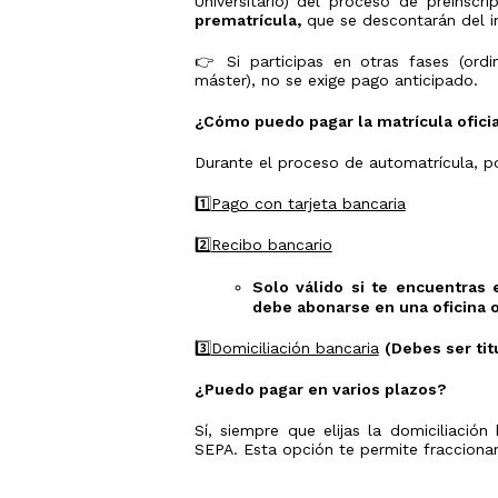
Universitario) del proceso de preinscr
Estudios
años
prematrícula,
que se descontarán del im
y/o
Traslado
Universidad
de
👉 Si participas en otras fases (ordi
Expediente
máster), no se exige pago anticipado.
Pruebas
de
Acceso
¿Cómo puedo pagar la matrícula ofici
Tarjetas
Durante el proceso de automatrícula, po
calificacione
PAU
1️⃣
Pago con tarjeta bancaria
2️⃣
Recibo bancario
Solo válido si te encuentras
debe abonarse en una oficina o
3️⃣
Domiciliación bancaria
(Debes ser tit
¿Puedo pagar en varios plazos?
Sí, siempre que elijas la domiciliaci
SEPA. Esta opción te permite fraccionar