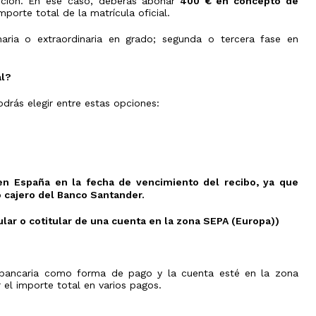
ipción. En ese caso, deberás abonar
400 € en concepto de
Olimpiada
y
porte total de la matrícula oficial.
de
Transferencia
V
Física
de
Jornadas
naria o extraordinaria en grado; segunda o tercera fase en
créditos
de
Olimpiada
Orientación
de
Evaluación
Preuniversitaria
Química
por
2026
al?
compensación
Olimpiada
curricular
Jornadas
de
de
Biología
drás elegir entre estas opciones:
s
Doctorado
puertas
Olimpiada
abiertas
Expedición
de
de
Informática
Atención
Título
personalizada
Olimpiada
Universitario
de
Oficial
Economía
 en España en la fecha de vencimiento del recibo, ya que
 cajero del Banco Santander.
Olimpiada
Filosófica
de
ular o cotitular de una cuenta en la zona SEPA (Europa))
Andalucía
Olimpiada
Edificación
ón bancaria como forma de pago y la cuenta esté en la zona
Olimpiada
 el importe total en varios pagos.
de
Ingenierías
en