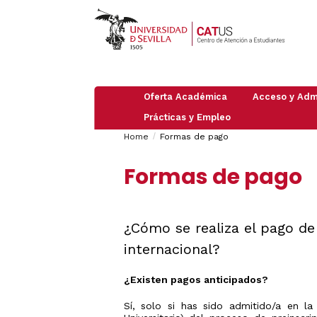
Oferta Académica
Acceso y Adm
Prácticas y Empleo
Pruebas
PAU
Breadcrumbs
You
Información
de
Home
Formas de pago
Empleo
general
Acceso
are
Practicas
PAU
Admisión
Grado
Formas de pago
2026
here:
en
/
Máster
empresas
Preinscripción
Mayores
Doctorado
de
Trabajar
Obtención
25
en
de
Admisión
años
¿Cómo se realiza el pago de 
Organismos
UVUS
a
e
Itinerarios
(Autorregistro
Mayores
internacional?
Instituciones
ICC
de
Guía
Internacionales
40
Traslados
de
años
de
¿Existen pagos anticipados?
Estudiantes
Expediente:
Mayores
Internacional
Cambio
de
Sí, solo si has sido admitido/a en l
de
45