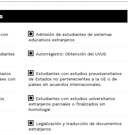
el
ámbito
industrial
s
Olimpiada
de
Geografía
 con
Admisión de estudiantes de sistemas
educativos extranjeros
diantes
Autorregistro: Obtención del UVUS
tarios
Estudiantes con estudios preuniversitarios
ses con
de Estados no pertenecientes a la UE o de
países sin acuerdos internacionales.
ios
Estudiantes con estudios universitarios
extranjeros parciales o finalizados sin
homologar
Legalización y traducción de documentos
extranjeros