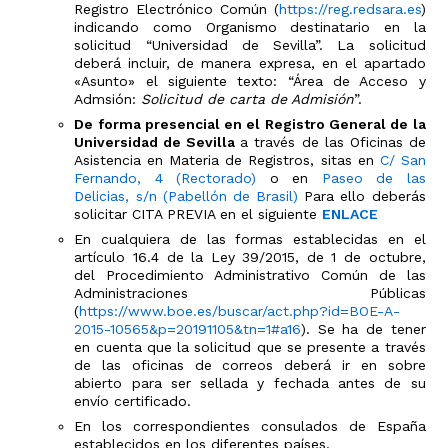
Registro Electrónico Común (
https://reg.redsara.es
)
indicando como Organismo destinatario en la
solicitud “Universidad de Sevilla”. La solicitud
deberá incluir, de manera expresa, en el apartado
«Asunto» el siguiente texto: “Área de Acceso y
Admsión:
Solicitud de carta de Admisión
”.
De forma presencial en el Registro General de la
Universidad de Sevilla
a través de las Oficinas de
Asistencia en Materia de Registros, sitas en
C/ San
Fernando, 4 (Rectorado)
o en
Paseo de las
Delicias, s/n (Pabellón de Brasil)
Para ello deberás
solicitar CITA PREVIA en el siguiente
ENLACE
En cualquiera de las formas establecidas en el
artículo 16.4 de la Ley 39/2015, de 1 de octubre,
del Procedimiento Administrativo Común de las
Administraciones Públicas
(
https://www.boe.es/buscar/act.php?id=BOE-A-
2015-10565&p=20191105&tn=1#a16
). Se ha de tener
en cuenta que la solicitud que se presente a través
de las oficinas de correos deberá ir en sobre
abierto para ser sellada y fechada antes de su
envío certificado.
En los correspondientes consulados de España
establecidos en los diferentes países.