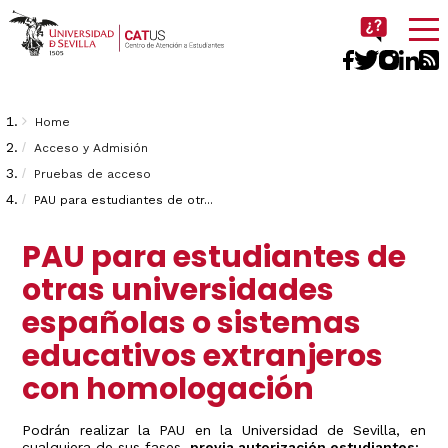
Imagen
Breadcrumbs
You
Home
are
Acceso y Admisión
Pruebas de acceso
here:
PAU para estudiantes de otr...
PAU para estudiantes de
otras universidades
españolas o sistemas
educativos extranjeros
con homologación
Podrán realizar la PAU en la Universidad de Sevilla, en
cualquiera de sus fases,
previa autorización estudiantes: