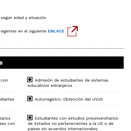
el
ámbito
industrial
Olimpiada
 según edad y situación
de
Geografía
vigentes en el siguiente
ENLACE
s
 con
Admisión de estudiantes de sistemas
educativos extranjeros
diantes
Autorregistro: Obtención del UVUS
tarios
Estudiantes con estudios preuniversitarios
ses con
de Estados no pertenecientes a la UE o de
países sin acuerdos internacionales.