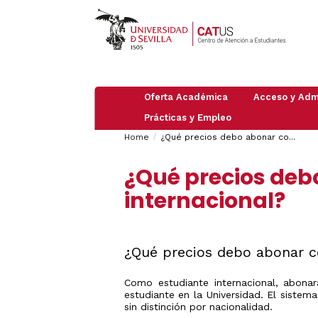
Oferta Académica
Acceso y Adm
Prácticas y Empleo
Pruebas
PAU
Breadcrumbs
You
Información
de
Home
¿Qué precios debo abonar co...
Empleo
general
Acceso
are
Practicas
PAU
Admisión
Grado
¿Qué precios deb
2026
here:
en
/
Máster
empresas
Preinscripción
internacional?
Mayores
Doctorado
de
Trabajar
Obtención
25
en
de
Admisión
años
Organismos
UVUS
a
e
Itinerarios
(Autorregistro
Mayores
¿Qué precios debo abonar c
Instituciones
ICC
de
Guía
Internacionales
40
Traslados
de
años
de
Estudiantes
Como estudiante internacional, abona
Expediente:
Mayores
Internacional
estudiante en la Universidad. El sistem
Cambio
de
sin distinción por nacionalidad.
de
45