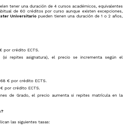
Olimpiada
y
de
elen tener una duración de 4 cursos académicos, equivalentes
Transferencia
V
Física
bitual de 60 créditos por curso aunque existen excepciones,
de
Jornadas
ster Universitario
pueden tienen una duración de 1 o 2 años,
créditos
de
Olimpiada
Orientación
de
Evaluación
Preuniversitaria
Química
por
2026
compensación
Olimpiada
curricular
Jornadas
de
de
Biología
s
Doctorado
puertas
Olimpiada
 € por crédito ECTS.
abiertas
Expedición
de
 (si repites asignatura), el precio se incrementa según el
de
Informática
Atención
Título
personalizada
Olimpiada
Universitario
de
Oficial
Economía
3,68 € por crédito ECTS.
Olimpiada
Filosófica
2 € por crédito ECTS.
de
Andalucía
iones de Grado, el precio aumenta si repites matrícula en la
Olimpiada
Edificación
s?
Olimpiada
de
ican las siguientes tasas:
Ingenierías
en