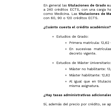
Estudios
años
y/o
En general las
titulaciones de Grado s
u
Traslado
Universidad
a 240 créditos ECTS, con una carga ha
de
como Medicina. Las
titulaciones de Ma
Expediente
con 60, 90 o 120 créditos ECTS.
Pruebas
de
Acceso
¿Cuánto cuesta el crédito académico?
Tarjetas
Estudios de Grado:
calificacione
PAU
Primera matrícula: 12,62
En sucesivas matrículas
decreto vigente.
Estudios de Máster Universitario:
Máster no habilitante: 1
Máster habilitante: 12,6
Al igual que en titulac
misma asignatura.
¿Hay tasas administrativas adicionale
Sí, además del precio por crédito, se apl