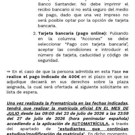
Banco Santander. No debe imprimir el
recibo bancario si no está seguro del medio
de pago, dado que una vez impreso no
será posible optar por la opción de tarjeta
bancaria.
Tarjeta bancaria (pago online):
Pulsando
en la columna “Acciones” se debe
seleccionar “Pago con tarjeta bancaria”,
aceptar las condiciones e introducir el
número de tarjeta, caducidad y código de
seguridad.
⇒ En el caso de que la persona admitida en esta Fase
no
realice el pago indicado de 400€
en el plazo en que se
adjudique decaerá en sus derechos sobre la plaza
asignada, la cual será ofertada al siguiente solicitante en
lista de espera.
Una vez r
ealizada la Prematrícula en las fechas indicadas,
tendrá que realizar la matrícula oficial
EN EL MES DE
JULIO
desde las 09:00 del 23 de julio de 2026 a las 23:59
del 27 de julio de 2026 (hora peninsular española)
accediendo a la aplicación de
AUTOMATRÍCULA
,
a través
del apartado de
"estudiantes que continúan
estudios/modificación de matrícula"
. En dicho momento,