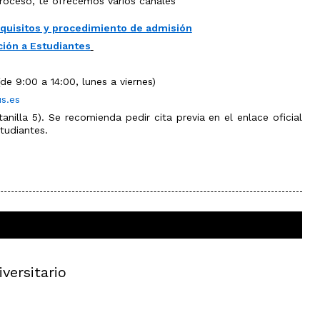
proceso, te ofrecemos varios canales
el
ámbito
industrial
equisitos y procedimiento de admisión
Olimpiada
ción a Estudiantes
de
Geografía
de 9:00 a 14:00, lunes a viernes)
s.es
anilla 5). Se recomienda pedir cita previa en el enlace oficial
tudiantes.
versitario