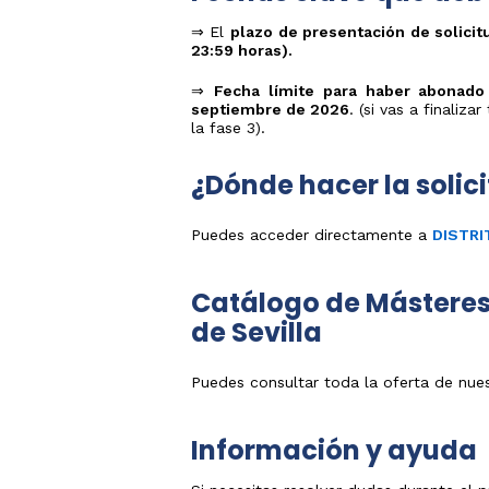
Estudios
años
y/o
⇒ El
plazo de presentación de solicitu
Traslado
Universidad
23:59 horas).
de
Expediente
Pruebas
⇒
Fecha límite para haber abonado
de
septiembre de 2026
. (si vas a finaliz
Acceso
la fase 3).
Tarjetas
calificacione
¿Dónde hacer la solic
PAU
Puedes acceder directamente a
DISTRI
Catálogo de Másteres 
de Sevilla
Puedes consultar toda la oferta de nues
Información y ayuda