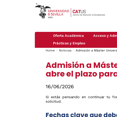
Oferta Académica
Acceso y Adm
Prácticas y Empleo
Pruebas
PAU
Breadcrumbs
You
Información
de
Home
Noticias
Admisión a Máster Universi
Empleo
general
Acceso
are
Practicas
PAU
Admisión
Grado
Admisión a Máster
2026
here:
en
/
Máster
empresas
Preinscripción
abre el plazo para
Mayores
Doctorado
de
Trabajar
Obtención
25
en
de
Admisión
años
Organismos
UVUS
a
16/06/2026
e
Itinerarios
(Autorregistro
Mayores
Instituciones
ICC
de
Guía
Internacionales
40
Si estás pensando en continuar tu fo
Traslados
de
años
solicitud.
de
Estudiantes
Expediente:
Mayores
Internacional
Cambio
de
Fechas clave que deb
de
45