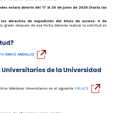
Olimpiada
y
de
Transferencia
V
des estará abierto del 17 al 26 de junio de 2026 (hasta las
Física
de
Jornadas
créditos
de
Olimpiada
Orientación
de
Evaluación
 los derechos de expedición del título de acceso: 4 de
Preuniversitaria
Química
por
ar tu grado después de esa fecha deberás realizar la solicitud en
2026
compensación
Olimpiada
curricular
Jornadas
de
de
Biología
s
Doctorado
itud?
puertas
Olimpiada
abiertas
Expedición
de
de
Informática
Atención
Título
TO ÚNICO ANDALUZ
personalizada
Olimpiada
Universitario
de
Oficial
Economía
Universitarios de la Universidad
Olimpiada
Filosófica
de
Andalucía
tros Másteres Universitarios en el siguiente
ENLACE
Olimpiada
Edificación
Olimpiada
de
Ingenierías
en