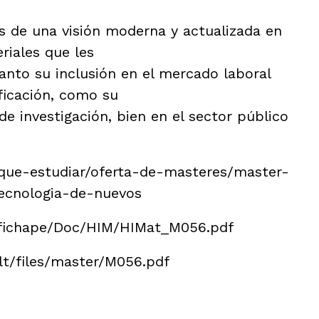
Olimpiada
y
de
Transferencia
V
Física
s de una visión moderna y actualizada en
de
Jornadas
créditos
de
Olimpiada
riales que les
Orientación
de
Evaluación
Preuniversitaria
Química
por
anto su inclusión en el mercado laboral
2026
compensación
Olimpiada
ficación, como su
curricular
Jornadas
de
de
Biología
s
Doctorado
de investigación, bien en el sector público
puertas
Olimpiada
abiertas
Expedición
de
de
Informática
Atención
Título
personalizada
Olimpiada
Universitario
/que-estudiar/oferta-de-masteres/master-
de
Oficial
Economía
tecnologia-de-nuevos
Olimpiada
Filosófica
de
s/fichape/Doc/HIM/HIMat_M056.pdf
Andalucía
Olimpiada
ult/files/master/M056.pdf
Edificación
Olimpiada
de
Ingenierías
en