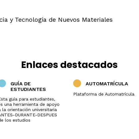
el
ámbito
industrial
Olimpiada
ncia y Tecnología de Nuevos Materiales
de
Geografía
Enlaces destacados
GUÍA DE
AUTOMATRÍCULA
ESTUDIANTES
Plataforma de Automatrícula
Esta guía para estudiantes,
es una herramienta de apoyo
 la orientación universitaria
ANTES-DURANTE-DESPUES
de los estudios