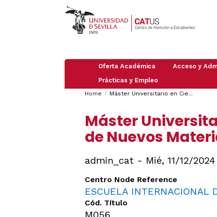
Oferta Académica
Acceso y Adm
Prácticas y Empleo
Pruebas
PAU
Breadcrumbs
You
Información
de
Home
Máster Universitario en Cie...
Empleo
general
Acceso
are
Practicas
PAU
Admisión
Grado
Máster Universita
2026
here:
en
/
Máster
empresas
Preinscripción
de Nuevos Materi
Mayores
Doctorado
de
Trabajar
Obtención
25
en
de
Admisión
años
Organismos
UVUS
a
admin_cat
Mié, 11/12/2024
e
Itinerarios
(Autorregistro
Mayores
Instituciones
ICC
de
Guía
Internacionales
Centro Node Reference
40
Traslados
de
años
ESCUELA INTERNACIONAL D
de
Estudiantes
Expediente:
Mayores
Internacional
Cód. Título
Cambio
de
de
M056
45