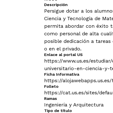
Estudios
años
Descripción
y/o
Traslado
Universidad
Persigue dotar a los alumno
de
Expediente
Ciencia y Tecnología de Mate
Pruebas
de
permita abordar con éxito t
Acceso
como personal de alta cuali
Tarjetas
calificacione
posible dedicación a tareas 
PAU
o en el privado.
Enlace al portal US
https://www.us.es/estudiar
universitario-en-ciencia-y-
Ficha Informativa
https://alojawebapps.us.e
Folleto
https://cat.us.es/sites/defa
Ramas
Ingeniería y Arquitectura
Tipo de título