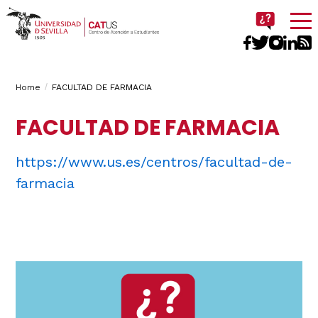
Imagen
Breadcrumbs
You
Home
FACULTAD DE FARMACIA
are
FACULTAD DE FARMACIA
here:
https://www.us.es/centros/facultad-de-
farmacia
Navegación
principal