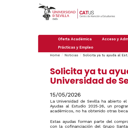
Oferta Académica
Acceso y Adm
Prácticas y Empleo
Pruebas
PAU
Breadcrumbs
You
Información
de
Home
Noticias
Solicita ya tu ayuda al Est.
Empleo
general
Acceso
are
Practicas
PAU
Admisión
Grado
Solicita ya tu ayu
2026
here:
en
/
Máster
empresas
Preinscripción
Universidad de Se
Mayores
Doctorado
de
Trabajar
Obtención
25
en
de
Admisión
años
Organismos
UVUS
a
15/05/2026
e
Itinerarios
(Autorregistro
Mayores
Instituciones
ICC
La Universidad de Sevilla ha abierto e
de
Guía
Internacionales
40
Ayudas al Estudio 2025‑26, un progr
Traslados
de
años
académicos, no ha obtenido otras beca
de
Estudiantes
Expediente:
Mayores
Internacional
Cambio
Estas ayudas forman parte del compro
de
de
45
con la cofinanciación del Grupo Sant