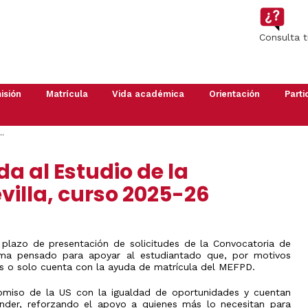
Imagen
Consulta 
isión
Matrícula
Vida académica
Orientación
Parti
Automatrícula
Grado
Si
Guía
Apoy
perteneces
de
a
..
Máster
Presencial
a
Estudiantes
Inici
la
Estud
Doctorado
Anulación
Planes
da al Estudio de la
comunidad
2026
de
de
US
matrícula
Orientación
Proy
villa, curso 2025-26
te
y
multi
Estudiantes
interesa
Acción
forma
visitantes
Calendario
Tutorial
Aula
Régimen
Académico
(POATs)
)
de
económico
l plazo de presentación de solicitudes de la Convocatoria de
Normas
Salón
Deba
ama pensado para apoyar al estudiantado que, por motivos
de
de
Carte
permanencia
Estudiantes
s o solo cuenta con la ayuda de matrícula del MEFPD.
Saló
es
Exámenes
Olimpiadas
Olimpiada
de
miso de la US con la igualdad de oportunidades y cuentan
Matemática
del
Estu
Reconocimiento
ander, reforzando el apoyo a quienes más lo necesitan para
Conocimiento
2026