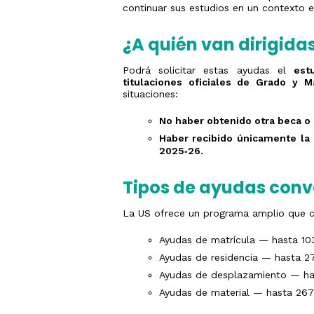
Estudios
años
continuar sus estudios en un contexto
y/o
Traslado
Universidad
de
¿A quién van dirigida
Expediente
Pruebas
de
Podrá solicitar estas ayudas el
est
Acceso
titulaciones oficiales de Grado y Má
Tarjetas
situaciones:
calificacione
PAU
No haber obtenido otra beca o
Haber recibido únicamente la
2025‑26.
Tipos de ayudas con
La US ofrece un programa amplio que cu
Ayudas de matrícula — hasta 10
Ayudas de residencia — hasta 2
Ayudas de desplazamiento — ha
Ayudas de material — hasta 267