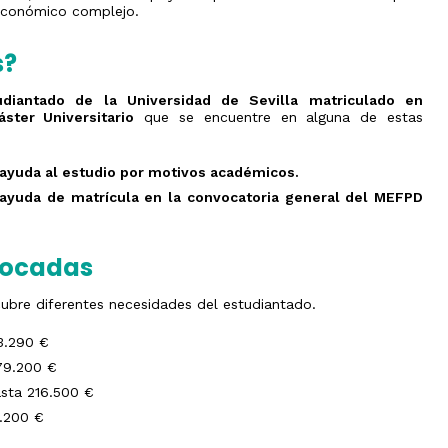
Olimpiada
y
 económico complejo.
de
Transferencia
V
Física
de
Jornadas
s?
créditos
de
Olimpiada
Orientación
de
Evaluación
Preuniversitaria
Química
por
udiantado de la Universidad de Sevilla matriculado en
2026
compensación
Olimpiada
ster Universitario
que se encuentre en alguna de estas
curricular
Jornadas
de
de
Biología
s
Doctorado
puertas
Olimpiada
 ayuda al estudio por motivos académicos.
abiertas
Expedición
de
 ayuda de matrícula en la convocatoria general del MEFPD
de
Informática
Atención
Título
personalizada
Olimpiada
Universitario
de
Oficial
Economía
vocadas
Olimpiada
Filosófica
bre diferentes necesidades del estudiantado.
de
Andalucía
3.290 €
Olimpiada
Edificación
79.200 €
Olimpiada
sta 216.500 €
de
.200 €
Ingenierías
en