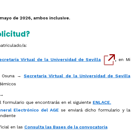
el
ámbito
industrial
Olimpiada
e mayo de 2026, ambos inclusive.
de
Geografía
licitud?
atriculado/a:
ecretaría Virtual de la Universidad de Sevilla
,
en Mi
de Osuna →
Secretaría Virtual de la Universidad de Sevilla
adémicos
 →
el formulario que encontrarás en el siguiente
ENLACE.
neral Electrónico del AGE
se enviará dicho formulario y la
ndiente
icial en las
Consulta las Bases de la convocatoria