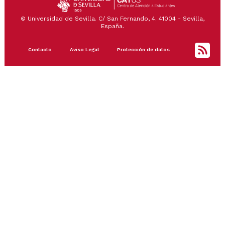
© Universidad de Sevilla. C/ San Fernando, 4. 41004 - Sevilla,
España.
Footer
Contacto
Aviso Legal
Protección de datos
menu