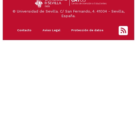
© Universidad de Sevilla. C/ San Fernando, 4. 41004 - Sevilla,
España.
Footer
Contacto
Aviso Legal
Protección de datos
menu