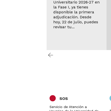
Universitario 2026‑27 en
inaria o en la Fase
la Fase I, ya tienes
raordinaria, desde
disponible la primera
, 24 de julio, puedes
adjudicación. Desde
isar tu situación en
hoy, 22 de julio, puedes
revisar tu...
SOS
Servicio de Atención a
Usuarios de la Universidad de