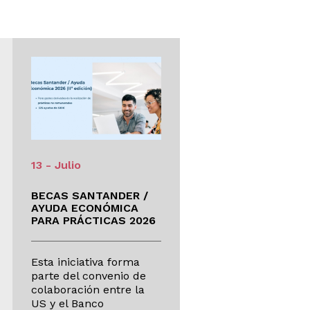
13 - Julio
09 - Julio
BECAS SANTANDER /
EVALUACIÓN POR
AYUDA ECONÓMICA
COMPENSACIÓN
PARA PRÁCTICAS 2026
CURRICULAR
Esta iniciativa forma
Revisión extraordina
parte del convenio de
de calificaciones Si
colaboración entre la
estás en un Grado o
US y el Banco
Doble Grado y te qu