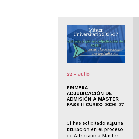
- Julio
22 - Julio
MISIÓN GRADO
PRIMERA
26-27. PUBLICACIÓN
ADJUDICACIÓN DE
 ADJUDICACIONES
ADMISIÓN A MÁSTER
FASE II CURSO 2026-27
has solicitado alguna
Si has solicitado alguna
ulación en el proceso
titulación en el proceso
Admisión a Grado
de Admisión a Máster
6‑27 en la Fase