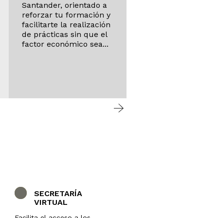
Santander, orientado a
una asignatura que 
reforzar tu formación y
te resiste, ahora pu
facilitarte la realización
solicitar una revisión
de prácticas sin que el
extraordinaria basad
factor económico sea...
en tu...
SECRETARÍA
VIRTUAL
Facilita el acceso a los