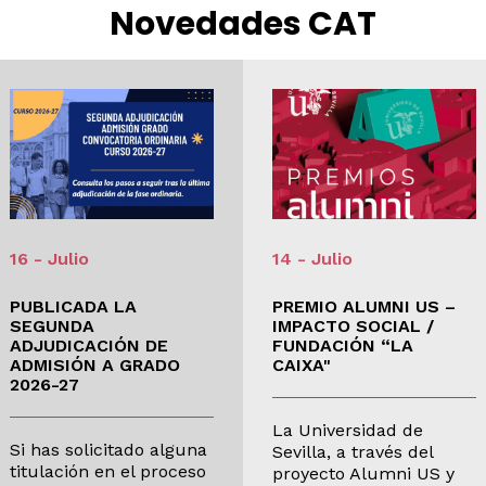
el
Novedades CAT
ámbito
industrial
Olimpiada
de
Geografía
16 - Julio
14 - Julio
PUBLICADA LA
PREMIO ALUMNI US –
SEGUNDA
IMPACTO SOCIAL /
ADJUDICACIÓN DE
FUNDACIÓN “LA
ADMISIÓN A GRADO
CAIXA"
2026-27
La Universidad de
Si has solicitado alguna
Sevilla, a través del
titulación en el proceso
proyecto Alumni US y